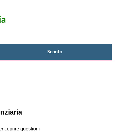
ia
Sconto
nziaria
er coprire questioni