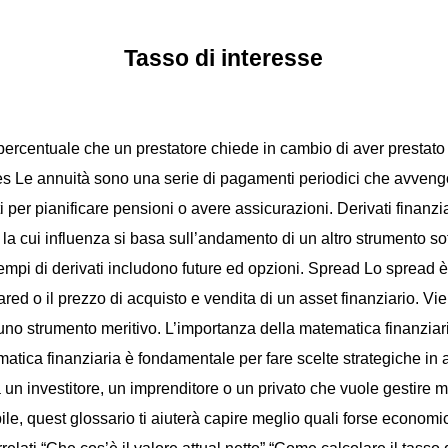
Tasso di interesse
la percentuale che un prestatore chiede in cambio di aver prestat
ties Le annuità sono una serie di pagamenti periodici che avveng
per pianificare pensioni o avere assicurazioni. Derivati finanziari
 la cui influenza si basa sull’andamento di un altro strumento so
empi di derivati includono future ed opzioni. Spread Lo spread è
red o il prezzo di acquisto e vendita di un asset finanziario. Vie
 di uno strumento meritivo. L’importanza della matematica finanziar
atica finanziaria è fondamentale per fare scelte strategiche i
ia un investitore, un imprenditore o un privato che vuole gestire m
e, quest glossario ti aiuterà capire meglio quali forse economi